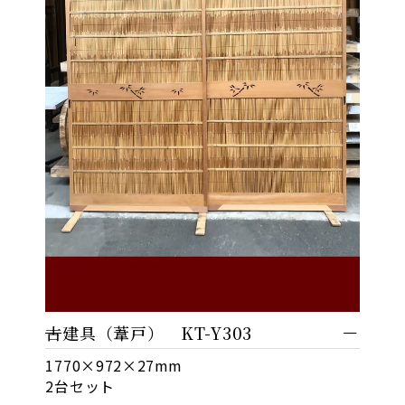
古建具（葦戸） KT-Y303
1770×972×27mm
2台セット