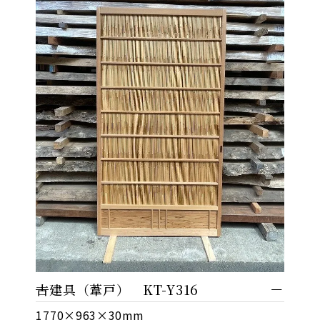
古建具（葦戸） KT-Y316
1770×963×30mm