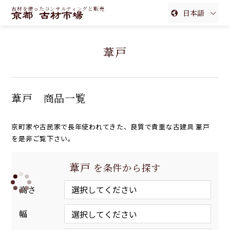
古材を使ったコンサルティングと販売
日本語
English
葦戸
簡体中文
繁体中文
葦戸 商品一覧
京町家や古民家で長年使われてきた、良質で貴重な古建具 葦戸
を是非ご覧下さい。
葦戸
を条件から探す
高さ
幅