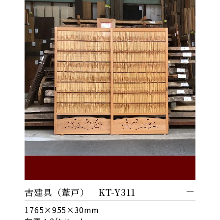
古建具（葦戸） KT-Y311
1765×955×30mm