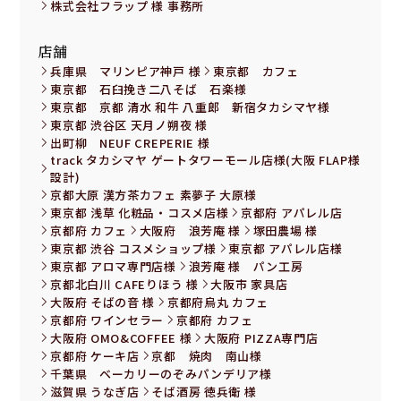
株式会社フラップ 様 事務所
店舗
兵庫県 マリンピア神戸 様
東京都 カフェ
東京都 石臼挽き二八そば 石楽様
東京都 京都 清水 和牛 八重郎 新宿タカシマヤ様
東京都 渋谷区 天月ノ朔夜 様
出町柳 NEUF CREPERIE 様
track タカシマヤ ゲートタワーモール店様(大阪 FLAP様
設計)
京都大原 漢方茶カフェ 素夢子 大原様
東京都 浅草 化粧品・コスメ店様
京都府 アパレル店
京都府 カフェ
大阪府 浪芳庵 様
塚田農場 様
東京都 渋谷 コスメショップ様
東京都 アパレル店様
東京都 アロマ専門店様
浪芳庵 様 パン工房
京都北白川 CAFEりほう 様
大阪市 家具店
大阪府 そばの音 様
京都府烏丸 カフェ
京都府 ワインセラー
京都府 カフェ
大阪府 OMO&COFFEE 様
大阪府 PIZZA専門店
京都府 ケーキ店
京都 焼肉 南山様
千葉県 ベーカリーのぞみパンデリア様
滋賀県 うなぎ店
そば酒房 徳兵衛 様