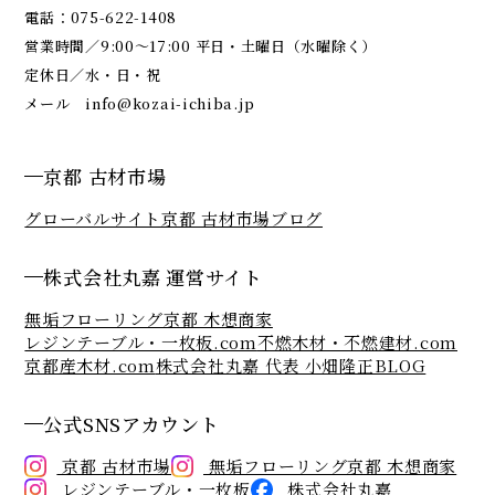
電話：
075-622-1408
営業時間／9:00～17:00 平日・土曜日（水曜除く）
定休日／水・日・祝
メール
info@kozai-ichiba.jp
京都 古材市場
グローバルサイト
京都 古材市場ブログ
株式会社丸嘉 運営サイト
無垢フローリング京都 木想商家
レジンテーブル・一枚板.com
不燃木材・不燃建材.com
京都産木材.com
株式会社丸嘉 代表 小畑隆正BLOG
公式SNSアカウント
京都 古材市場
無垢フローリング京都 木想商家
レジンテーブル・一枚板
株式会社丸嘉