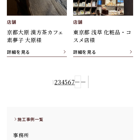
店舗
店舗
京都大原 漢方茶カフェ
東京都 浅草 化粧品・コ
素夢子 大原様
スメ店様
詳細を見る
詳細を見る
1
2
3
4
5
6
7
施工事例一覧
事務所