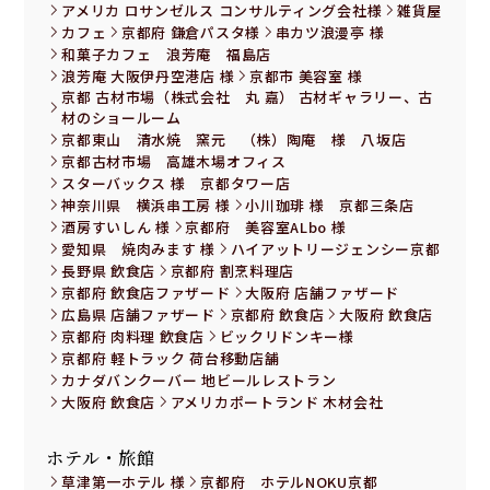
アメリカ ロサンゼルス コンサルティング会社様
雑貨屋
カフェ
京都府 鎌倉パスタ様
串カツ浪漫亭 様
和菓子カフェ 浪芳庵 福島店
浪芳庵 大阪伊丹空港店 様
京都市 美容室 様
京都 古材市場（株式会社 丸 嘉） 古材ギャラリー、古
材のショールーム
京都東山 清水焼 窯元 （株）陶庵 様 八坂店
京都古材市場 高雄木場オフィス
スターバックス 様 京都タワー店
神奈川県 横浜串工房 様
小川珈琲 様 京都三条店
酒房すいしん 様
京都府 美容室ALbo 様
愛知県 焼肉みます 様
ハイアットリージェンシー京都
長野県 飲食店
京都府 割烹料理店
京都府 飲食店ファザード
大阪府 店舗ファザード
広島県 店舗ファザード
京都府 飲食店
大阪府 飲食店
京都府 肉料理 飲食店
ビックリドンキー様
京都府 軽トラック 荷台移動店舗
カナダバンクーバー 地ビールレストラン
大阪府 飲食店
アメリカポートランド 木材会社
ホテル・旅館
草津第一ホテル 様
京都府 ホテルNOKU京都