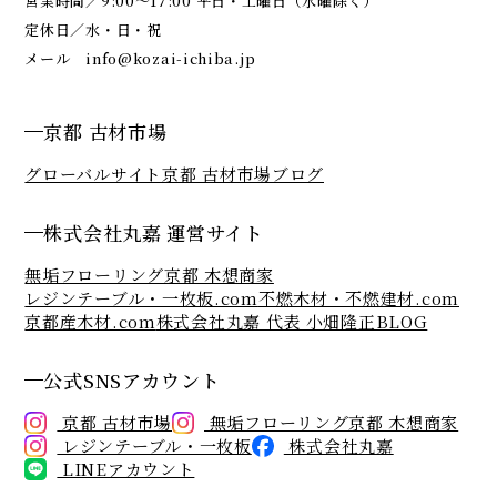
営業時間／9:00～17:00 平日・土曜日（水曜除く）
定休日／水・日・祝
メール
info@kozai-ichiba.jp
京都 古材市場
グローバルサイト
京都 古材市場ブログ
株式会社丸嘉 運営サイト
無垢フローリング京都 木想商家
レジンテーブル・一枚板.com
不燃木材・不燃建材.com
京都産木材.com
株式会社丸嘉 代表 小畑隆正BLOG
公式SNSアカウント
京都 古材市場
無垢フローリング京都 木想商家
レジンテーブル・一枚板
株式会社丸嘉
LINEアカウント