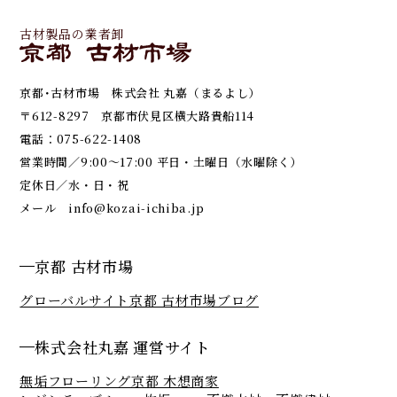
古材製品の業者卸
京都･古材市場 株式会社 丸嘉（まるよし）
〒612-8297 京都市伏見区横大路貴船114
電話：
075-622-1408
営業時間／9:00～17:00 平日・土曜日（水曜除く）
定休日／水・日・祝
メール
info@kozai-ichiba.jp
京都 古材市場
グローバルサイト
京都 古材市場ブログ
株式会社丸嘉 運営サイト
無垢フローリング京都 木想商家