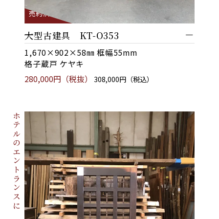
売約済
大型古建具 KT-O353
1,670×902×58㎜ 框幅55mm
格子蔵戸 ケヤキ
280,000円（税抜）
308,000円（税込）
ホテルのエントランスに