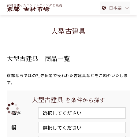
古材を使ったコンサルティングと販売
日本語
English
大型古建具
簡体中文
繁体中文
大型古建具 商品一覧
京都ならではの社寺仏閣で使われた古建具などをご紹介いたしま
す。
大型古建具
を条件から探す
高さ
幅