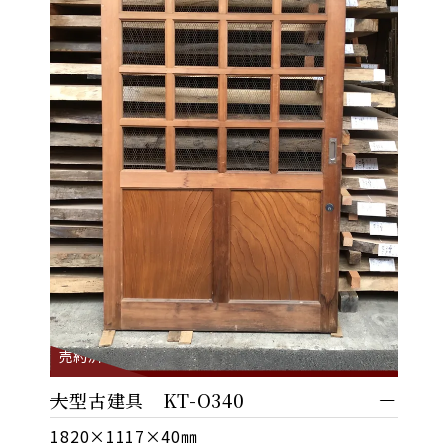
売約済
大型古建具 KT-O340
1820×1117×40㎜