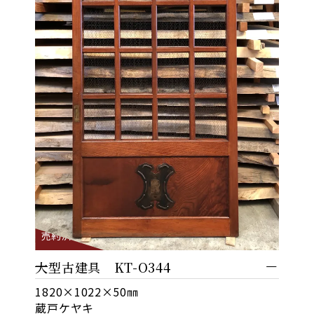
売約済
大型古建具 KT-O344
1820×1022×50㎜
蔵戸ケヤキ