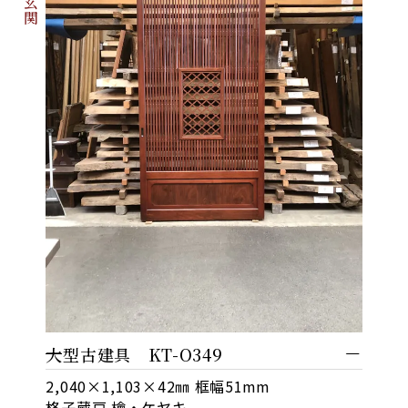
大型古建具 KT-O349
2,040×1,103×42㎜ 框幅51mm
格子蔵戸 檜・ケヤキ