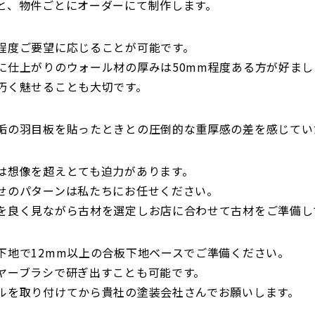
と、物件ごとにオーダーにて制作します。
程度ご要望に応じることが可能です。
に仕上がりのウォール材の厚みは50mm程度ある方が好まし
巧く魅せることも大切です。
垢の羽目板を貼ったときとの圧倒的な重厚感の差を感じてい
は想像を超えとても迫力があります。
せのパターンは私たちにお任せください。
を良く見ながら古材を選定しお店に合わせて古材をご準備し
下地で12mm以上の合板下地ベースでご準備ください。
ヤーブラシで研ぎ出すことも可能です。
ルを取り付けてから貴社の塗装会社さんでお願いします。