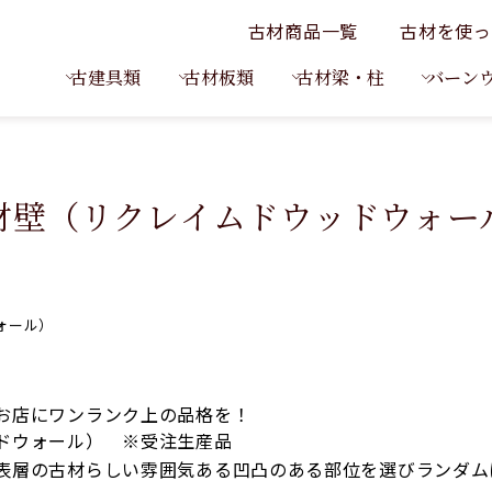
古材商品一覧
古材を使っ
古建具類
古材板類
古材梁・柱
バーン
材壁（リクレイムドウッドウォー
ォール）
お店にワンランク上の品格を！
ドウォール） ※受注生産品
表層の古材らしい雰囲気ある凹凸のある部位を選びランダム