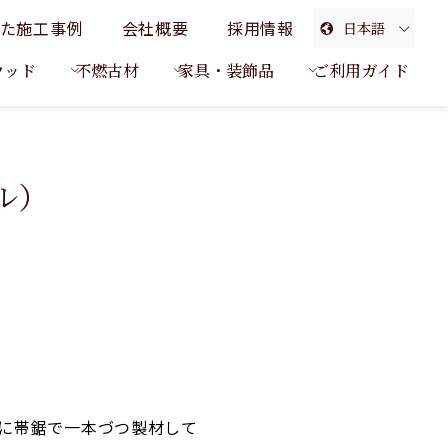
た施工事例
会社概要
採用情報
日本語
English
ウッド
不燃古材
家具・装飾品
ご利用ガイド
簡体中文
繁体中文
ル）
に帯鋸で一本づつ製材して