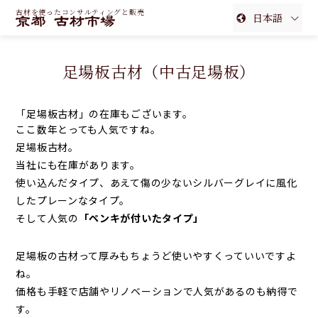
古材を使ったコンサルティングと販売
日本語
English
足場板古材（中古足場板）
簡体中文
繁体中文
「
足場板古材
」の在庫もございます。
ここ数年とっても人気ですね。
足場板古材
。
当社にも在庫があります。
使い込んだタイプ、あえて傷の少ないシルバーグレイに風化
したプレーンなタイプ。
そして人気の
「ペンキが付いたタイプ」
足場板の古材
って厚みもちょうど使いやすくっていいですよ
ね。
価格も手軽で店舗やリノベーションで人気があるのも納得で
す。