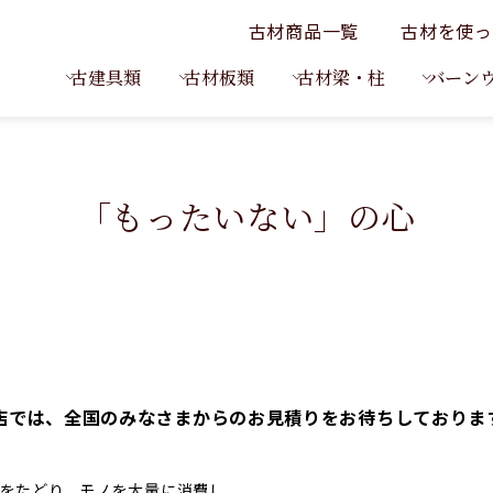
古材商品一覧
古材を使っ
古建具類
古材板類
古材梁・柱
バーン
「もったいない」の心
店では、全国のみなさまからの
お見積り
をお待ちしておりま
をたどり、モノを大量に消費し、