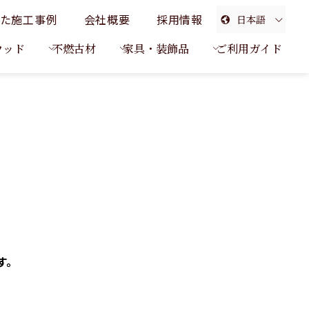
た施工事例
会社概要
採用情報
日本語
English
ウッド
不燃古材
家具・装飾品
ご利用ガイド
簡体中文
繁体中文
す。