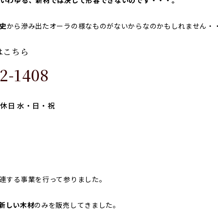
いわゆる、新材では決して形容できないのです・・・。
史
から滲み出たオーラの様なものがないからなのかもしれません・
はこちら
2-1408
定休日 水・日・祝
連する事業を行って参りました。
新しい木材
のみを販売してきました。